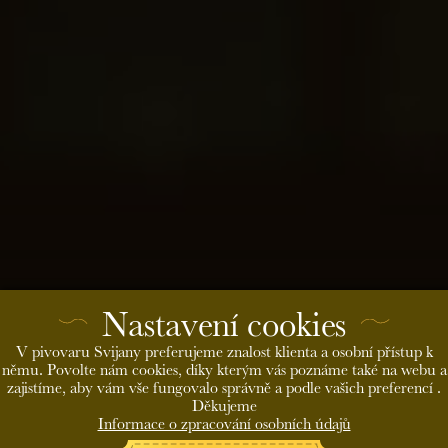
čepovaného piva po ukončení zákazu otevření restauračních
zařízení, vás prosíme o několik sanitačních kroků pivního
vedení k zachování maximální kvality čepovaného piva.
Děkujeme Vám, tým Pivovaru…
Pivovarská prodejna, Pivovarská expedice
a Eshop Pivovaru Svijany
Vážení zákazníci, expedice Pivovaru Svijany v Liberci a
Svijanech, Eshop Pivovaru Svijany a Pivovarská prodejna
fungují dle standardních otevíracích dob. Rádi bychom Vám
tak nabídli alternativu k příjemnému nákupu v nouzovém
Nastavení cookies
stavu. Více v článku.
V pivovaru Svijany preferujeme znalost klienta a osobní přístup k
němu. Povolte nám cookies, díky kterým vás poznáme také na webu a
zajistíme, aby vám vše fungovalo správně a podle vašich preferencí .
Pivovar Svijany podává v krizi pomocnou
Děkujeme
Informace o zpracování osobních údajů
ruku hostinským