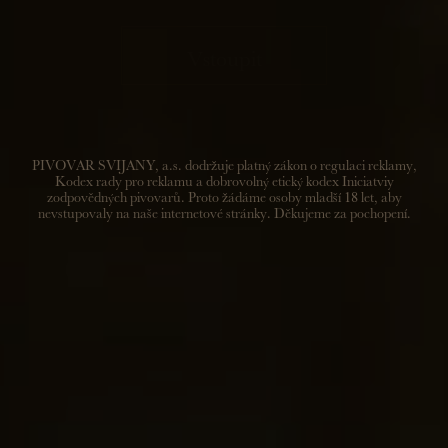
ZACHRAŇ HOSPODU!
Vstoupit
Pivovar Svijany se připojuje k iniciativě Českého svazu
pivovarů a sladoven Zachraň hospodu!
Svijanské restaurace s rozvozem
PIVOVAR SVIJANY, a.s. dodržuje platný zákon o regulaci reklamy,
Kodex rady pro reklamu a dobrovolný etický kodex Iniciatviy
Vážení svijanští, naším společným cílem je podpořit hospdské
zodpovědných pivovarů. Proto žádáme osoby mladší 18 let, aby
nevstupovaly na naše internetové stránky. Děkujeme za pochopení.
v nelehkém období vladních opatření z pochopitelného
důvodu. Mnoho z restaurací má nyní zřízen výdej jídla a
nápojů (ano, včetně piva!) z okénka. Podpořme je! Děkujeme,
tým Svijany
Doporučení provozům v rámci uzavírky -
sanitace a údržba pivního vedení
Vážení hospodští. Pro zachování maximální kvality