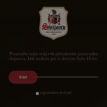
CZ
Novinky a akce
Prozraďte nám svůj věk přetažením posuvníku
Vše
Kalendář akcí
Novinky
Svijanoviny
doprava. Dál mohou jen ti, kterým bylo 18 let.
Sváteční ležák
0
let
Připravili jsme pro Vás novinku! Sváteční Ležák! Pivo na
oslavu znovuotevření hospod jako poděkování všem
zapamatovat si mě
hospodským a především Vám - našim zákazníkům!