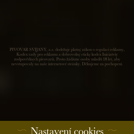
Prodejna Svijany
Svijany 25, 463 46 Svijany
Vstoupit
Tel.:
+420 481 770 799
PIVOVAR SVIJANY, a.s. dodržuje platný zákon o regulaci reklamy,
Kodex rady pro reklamu a dobrovolný etický kodex Iniciatviy
zodpovědných pivovarů. Proto žádáme osoby mladší 18 let, aby
nevstupovaly na naše internetové stránky. Děkujeme za pochopení.
Otevírací doba
Po 13:00 - 17:00
Út - Čt 9:30 - 17:00
Pá - So 9:30 - 18:00
Ne 9:30 - 17:00
5.7.
neděle 9:30 - 17:00
Nastavení cookies
6.7.
pondělí 9:30 - 17:00