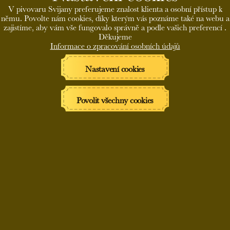
V pivovaru Svijany preferujeme znalost klienta a osobní přístup k
Plnění 5l soudů od pátku 3.7. po celý den do pondělí
němu. Povolte nám cookies, díky kterým vás poznáme také na webu a
zajistíme, aby vám vše fungovalo správně a podle vašich preferencí .
6.7. do 14:00
Děkujeme
Informace o zpracování osobních údajů
Plnění 5l soudků
Nastavení cookies
pá - so 9:30 - 18:00
ne 9:30 - 14:00
Povolit všechny cookies
Prodej za pivovarské ceny
Cena piva a propagačních předmětů jsou stejné jako na
pivovarském
eshopu
. V prodejně lze platit i platebními