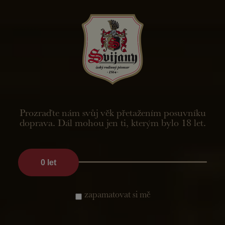
CZ
Prodejna
Prozraďte nám svůj věk přetažením posuvníku
Pivovar
Distribuce a servis
doprava. Dál mohou jen ti, kterým bylo 18 let.
Distribuční středisko Liberec
Obchodní oddělení
0
let
Export
Exkurze
Restaurace
Zámek a Lázně
Prodejna
Drhleny
Virtuální prohlídka
Pro media
zapamatovat si mě