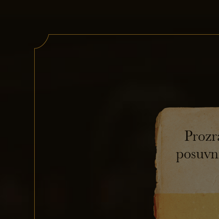
Svijanské pivo
Novinky a a
Tradičn
Prozr
posuvn
Nastává čas
který pořád
Vytáhněte o
ochutnat p