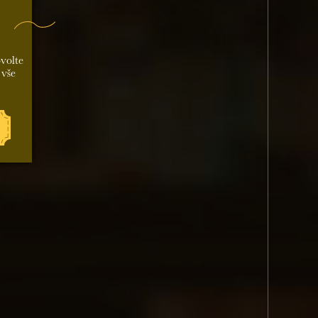
ovolte
 vše