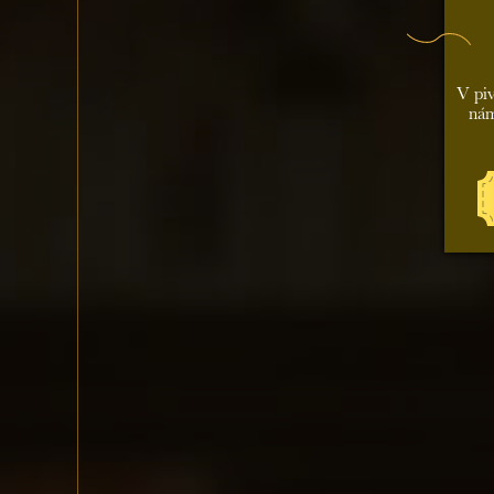
V piv
nám