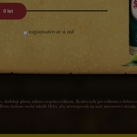
 piva.
0
let
á 14. 2. 2026 od 20 hodin v Pěnčíně.
zapamatovat si mě
u rukou band.
žete na bohatou tombolu, občerstvení a diskotéku.
Vstoupit
održuje platný zákon o regulaci reklamy, Kodex rady pro reklamu a dobrovolný
roto žádáme osoby mladší 18 let, aby nevstupovaly na naše internetové stránk