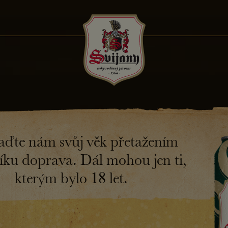
kce
Pivovar
Výroba svijan
í 36. Svijanský ples v
aďte nám svůj věk přetažením
íku doprava. Dál mohou jen ti,
 vyrazit do Pěnčína na tradiční ples. Jedná se již o 36. pl
kterým bylo 18 let.
á Pivovar Svijany.
bleky a šaty ze skříní, vezměte své drahé polovičky a př
ivo přímo z našeho pivovaru. Na čepu budou různé dr