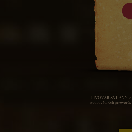
svijanského
Ples se kon
Hraje Levo
Těšit se mů
PIVOVAR SVIJANY, a.s. d
zodpovědných pivovarů. P