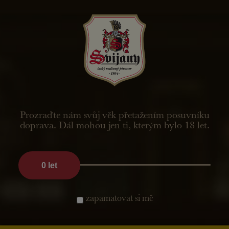
CZ
Adventní akce na Zámku Svijany
2022
Prozraďte nám svůj věk přetažením posuvníku
doprava. Dál mohou jen ti, kterým bylo 18 let.
0
let
zapamatovat si mě