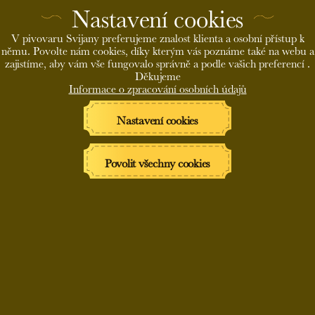
Nastavení cookies
V pivovaru Svijany preferujeme znalost klienta a osobní přístup k
Vstoupit
němu. Povolte nám cookies, díky kterým vás poznáme také na webu a
zajistíme, aby vám vše fungovalo správně a podle vašich preferencí .
Děkujeme
Informace o zpracování osobních údajů
PIVOVAR SVIJANY, a.s. dodržuje platný zákon o regulaci reklamy,
Nastavení cookies
Kodex rady pro reklamu a dobrovolný etický kodex Iniciatviy
zodpovědných pivovarů. Proto žádáme osoby mladší 18 let, aby
nevstupovaly na naše internetové stránky. Děkujeme za pochopení.
Povolit všechny cookies